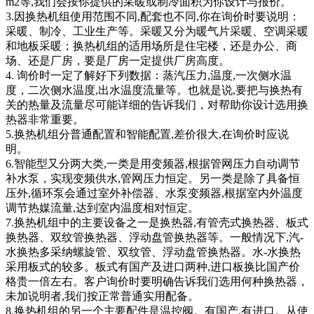
m2等,我们会按你提供的采暖或制冷面积为你设计与报价。
3.因换热机组使用范围不同,配套也不同,你在询价时要说明：
采暖、制冷、工业生产等。采暖又分为暖气片采暖、空调采暖
和地板采暖；换热机组的适用场所是住宅楼，还是办公、商
场、还是厂房，要是厂房一定提供厂房高度。
4. 询价时一定了解好下列数据：蒸汽压力,温度,一次侧水温
度，二次侧水温度,出水温度流量等。也就是说,要把与换热有
关的热量及流量尽可能详细的告诉我们，对帮助你设计选用换
热器非常重要。
5.换热机组分普通配置和智能配置,差价很大,在询价时应说
明。
6.智能型又分两大类,一类是用变频器,根据管网压力自动调节
补水泵，实现变频供水,管网压力恒定。另一类是除了具备恒
压外,循环泵会通过室外补偿器、水泵变频器,根据室内外温度
调节热媒流量,达到室内温度相对恒定。
7.换热机组中的主要设备之一是换热器,有管壳式换热器、板式
换热器、双纹管换热器、浮动盘管换热器等。一般情况下,汽-
水换热多采纳螺旋管、双纹管、浮动盘管换热器。水-水换热
采用板式的较多。板式有国产及进口两种,进口板换比国产价
格贵一倍左右。客户询价时要明确告诉我们选用何种换热器，
未加说明者,我们按正常普通实用配备。
8.换热机组的另一个主要配件是温控阀。有国产,有进口。从使